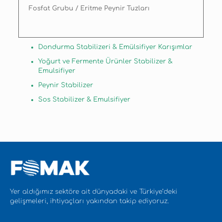
Fosfat Grubu / Eritme Peynir Tuzları
Dondurma Stabilizeri & Emülsifiyer Karışımlar
Yoğurt ve Fermente Ürünler Stabilizer &
Emulsifiyer
Peynir Stabilizer
Sos Stabilizer & Emulsifiyer
Yer aldığımız sektöre ait dünyadaki ve Türkiye’deki
gelişmeleri, ihtiyaçları yakından takip ediyoruz.