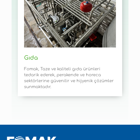
Gıda
Fomak, Taze ve kaliteli gıda ürünleri
tedarik ederek, perakende ve horeca
sektörlerine güvenilir ve hijyenik çözümler
sunmaktadır.